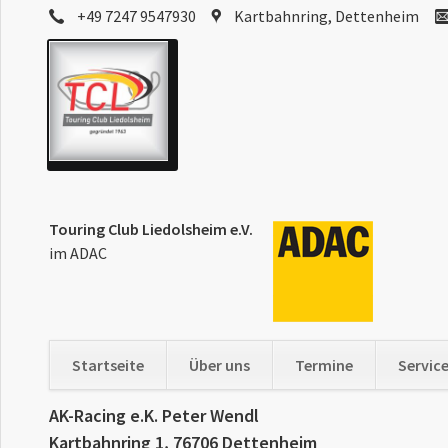
+49 7247 9547930
Kartbahnring, Dettenheim
Touring Club Liedolsheim e.V.
im ADAC
Startseite
Über uns
Termine
Servic
Navigation
AK-Racing e.K. Peter Wendl
überspringen
Kartbahnring 1, 76706 Dettenheim