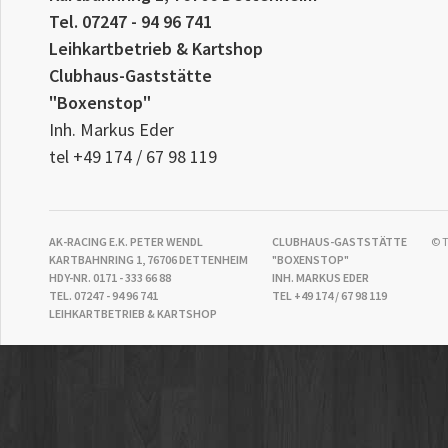
Tel. 07247 - 94 96 741
Leihkartbetrieb & Kartshop
Clubhaus-Gaststätte
"Boxenstop"
Inh. Markus Eder
tel +49 174 / 67 98 119
AK-RACING E.K. PETER WENDL
CLUBHAUS-GASTSTÄTTE
© 
KARTBAHNRING 1, 76706 DETTENHEIM
"BOXENSTOP"
HDY-NR. 0171 - 333 66 88
INH. MARKUS EDER
TEL. 07247 - 94 96 741
TEL +49 174 / 67 98 119
LEIHKARTBETRIEB & KARTSHOP