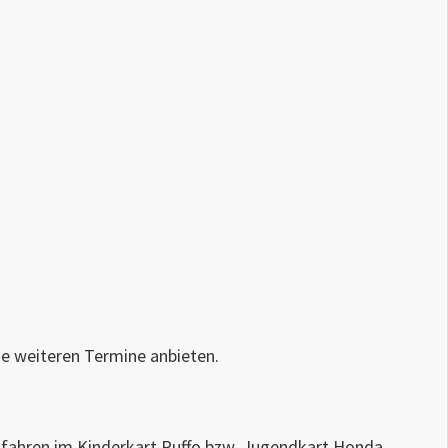
ne weiteren Termine anbieten.
rtfahren im Kinderkart Puffo bzw. Jugendkart Honda