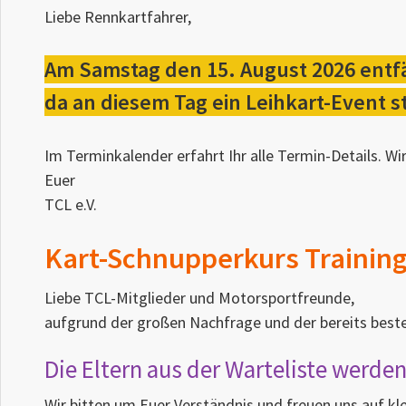
Liebe Rennkartfahrer,
Am Samstag den 15. August 2026 entfä
da an diesem Tag ein Leihkart-Event st
Im Terminkalender erfahrt Ihr alle Termin-Details. Wi
Euer
TCL e.V.
Kart-Schnupperkurs Training
Liebe TCL-Mitglieder und Motorsportfreunde,
aufgrund der großen Nachfrage und der bereits beste
Die Eltern aus der Warteliste werde
Wir bitten um Euer Verständnis und freuen uns auf k