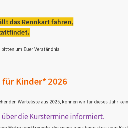
llt das Rennkart fahren,
attfindet.
r bitten um Euer Verständnis.
 für Kinder* 2026
henden Warteliste aus 2025, können wir für dieses Jahr kei
n über die Kurstermine informiert.
leine Motorsportfreunde, die sicher ganz begeistert vom Ka