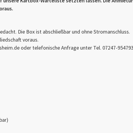
uf unsere Kartbox-Warteliste setzten lassen. Die Anmietu
oraus.
 gedacht. Die Box ist abschließbar und ohne Stromanschluss.
liedschaft voraus.
lsheim.de oder telefonische Anfrage unter Tel. 07247-954793
bar)