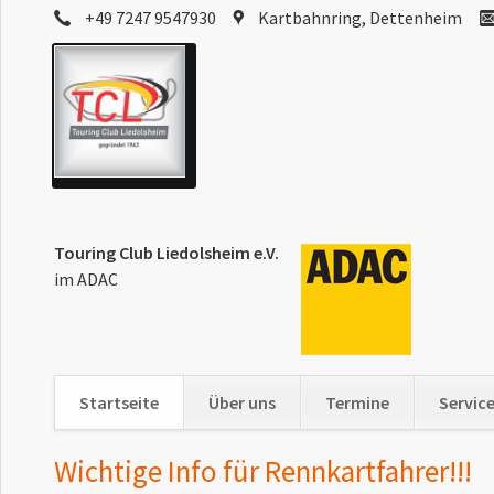
+49 7247 9547930
Kartbahnring, Dettenheim
Touring Club Liedolsheim e.V.
im ADAC
Startseite
Über uns
Termine
Servic
Navigation
Wichtige Info für Rennkartfahrer!!!
überspringen