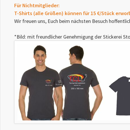
Für Nichtmitglieder:
T-Shirts (alle Größen) können für 15 €/Stück erwo
Wir freuen uns, Euch beim nächsten Besuch hoffentlic
*Bild: mit freundlicher Genehmigung der Stickerei St