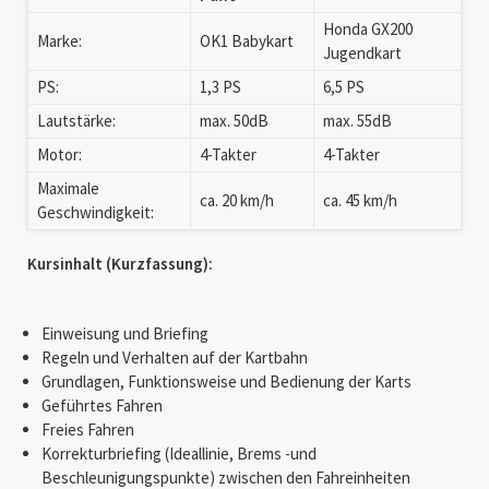
Honda GX200
Marke:
OK1 Babykart
Jugendkart
PS:
1,3 PS
6,5 PS
Lautstärke:
max. 50dB
max. 55dB
Motor:
4-Takter
4-Takter
Maximale
ca. 20 km/h
ca. 45 km/h
Geschwindigkeit:
Kursinhalt (Kurzfassung):
Einweisung und Briefing
Regeln und Verhalten auf der Kartbahn
Grundlagen, Funktionsweise und Bedienung der Karts
Geführtes Fahren
Freies Fahren
Korrekturbriefing (Ideallinie, Brems -und
Beschleunigungspunkte) zwischen den Fahreinheiten