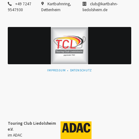
+49 7247
Kartbahnring,
club@kartbahn-
9547930
Dettenheim
liedolsheim.de
NAVIGATION
IMPRESSUM
DATENSCHUTZ
ÜBERSPRINGEN
Touring Club Liedolsheim
e.V.
im ADAC